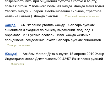
потребность пить при ощущении сухости в глотке и во рту,
позыв к питью. У больного большая жажда. Жажда меня мучит.
Утолить жажду. 2. перен. Необыкновенно сильное, страстное
желание (книжн.). Жажда счастья …
Толковый словарь Ушакова
жажда
— См. желание утолять жажду... Словарь русских
синонимов и сходных по смыслу выражений. под. ред. Н.
Абрамова, М.: Русские словари, 1999. жажда желание,
полидипсия, вожделение, охота Словарь русских синонимов …
Словарь синонимов
Жажда!
— Альбом Mordor Дата выпуска 15 апреля 2010 Жанр
Индастриал метал Длительность 00:42:57 Язык песен русский
…
Википедия