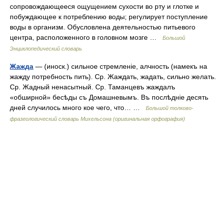
сопровождающееся ощущением сухости во рту и глотке и
побуждающее к потреблению воды; регулирует поступление
воды в организм. Обусловлена деятельностью питьевого
центра, расположенного в головном мозге …
Большой
Энциклопедический словарь
Жажда
— (иноск.) сильное стремленіе, алчность (намекъ на
жажду потребность пить). Ср. Жаждать, жадать, сильно желать.
Ср. Жадный ненасытный. Ср. Таманцевъ жаждалъ
«обширной» бесѣды съ Домашневымъ. Въ послѣдніе десять
дней случилось много кое чего, что… …
Большой толково-
фразеологический словарь Михельсона (оригинальная орфография)