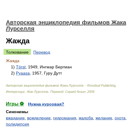
Авторская энциклопедия фильмов Жака
Лурселля
Жажда
Толкование
Перевод
Жажда
1)
Törst
, 1949, Ингмар Бергман
2)
Pyaasa
, 1957, Гуру Дутт
Авторская энциклопедия фильмов Жака Лурселля. - Rosebud Publishing,
Интерсоцис
.
Жак Лурселль. Перевод: Сергей Козин
.
2009
.
Игры ⚽
Нужна курсовая?
Синонимы
:
вжадание
,
вожделение
,
гидромания
,
жадоба
,
желание
,
охота
,
полидипсия