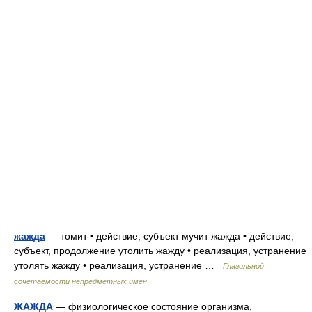
жажда
— томит • действие, субъект мучит жажда • действие,
субъект, продолжение утолить жажду • реализация, устранение
утолять жажду • реализация, устранение …
Глагольной
сочетаемости непредметных имён
ЖАЖДА
— физиологическое состояние организма,