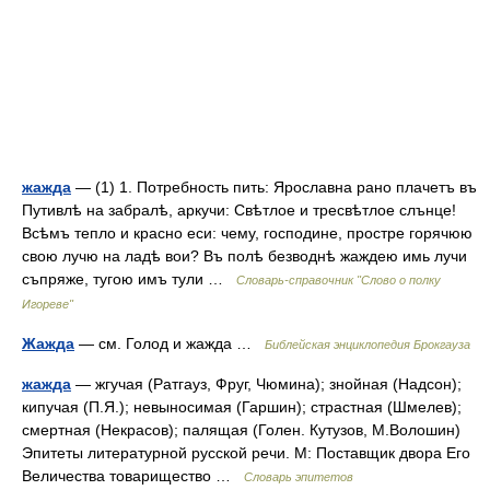
жажда
— (1) 1. Потребность пить: Ярославна рано плачетъ въ
Путивлѣ на забралѣ, аркучи: Свѣтлое и тресвѣтлое слънце!
Всѣмъ тепло и красно еси: чему, господине, простре горячюю
свою лучю на ладѣ вои? Въ полѣ безводнѣ жаждею имь лучи
съпряже, тугою имъ тули …
Словарь-справочник "Слово о полку
Игореве"
Жажда
— см. Голод и жажда …
Библейская энциклопедия Брокгауза
жажда
— жгучая (Ратгауз, Фруг, Чюмина); знойная (Надсон);
кипучая (П.Я.); невыносимая (Гаршин); страстная (Шмелев);
смертная (Некрасов); палящая (Голен. Кутузов, М.Волошин)
Эпитеты литературной русской речи. М: Поставщик двора Его
Величества товарищество …
Словарь эпитетов